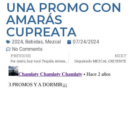
UNA PROMO CON
AMARÁS
CUPREATA
2024
,
Bebidas
,
Mezcal
07/24/2024
No Comments
PREVIOUS
NEXT
Por cierto, hoy tocó Tequila Artesanal Destilado con Ciruela, Mango y Mamey, con 55% de Alc. Vol.
Degustado MEZCAL CREYENTE