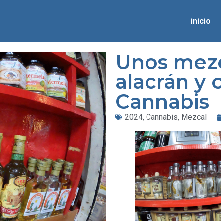
inicio
Unos mezc
alacrán y 
Cannabis
2024
,
Cannabis
,
Mezcal