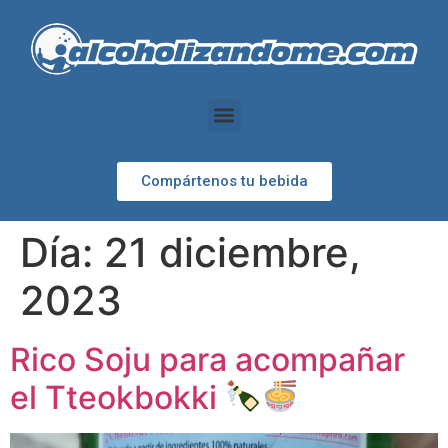
Compártenos tu bebida
Día:
21 diciembre,
2023
Rico Soju para acompañar
el Tteokbokki