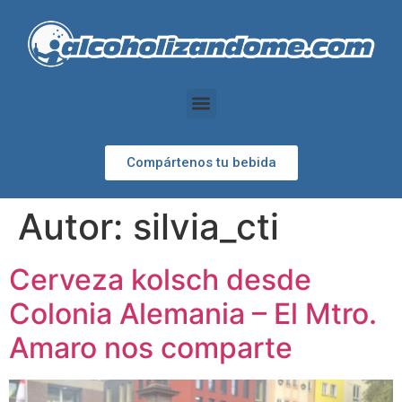
Compártenos tu bebida
Autor:
silvia_cti
Cerveza kolsch desde
Colonia Alemania – El Mtro.
Amaro nos comparte