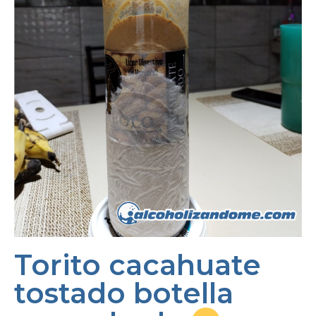
Torito cacahuate
tostado botella